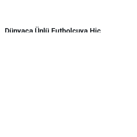
Dünyaca Ünlü Futbolcuya Hiç
Tanımadığı Birinden 1 Milyar Dolar
Miras Kaldı!