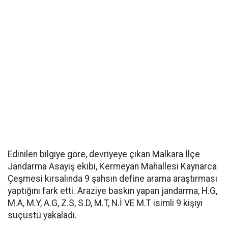
Edinilen bilgiye göre, devriyeye çıkan Malkara İlçe
Jandarma Asayiş ekibi, Kermeyan Mahallesi Kaynarca
Çeşmesi kırsalında 9 şahsın define arama araştırması
yaptığını fark etti. Araziye baskın yapan jandarma, H.G,
M.A, M.Y, A.G, Z.S, S.D, M.T, N.İ VE M.T isimli 9 kişiyi
suçüstü yakaladı.