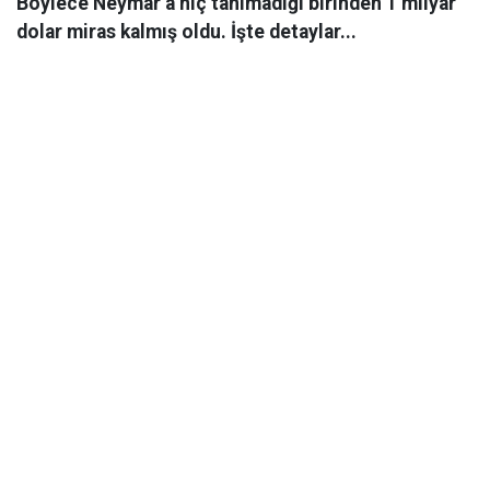
Böylece Neymar’a hiç tanımadığı birinden 1 milyar
dolar miras kalmış oldu. İşte detaylar...