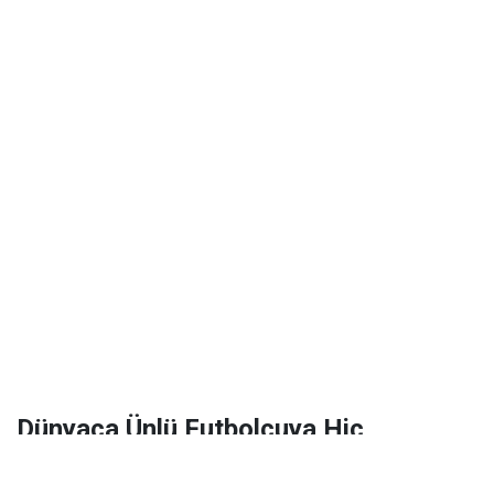
Dünyaca Ünlü Futbolcuya Hiç
Tanımadığı Birinden 1 Milyar Dolar
Miras Kaldı!