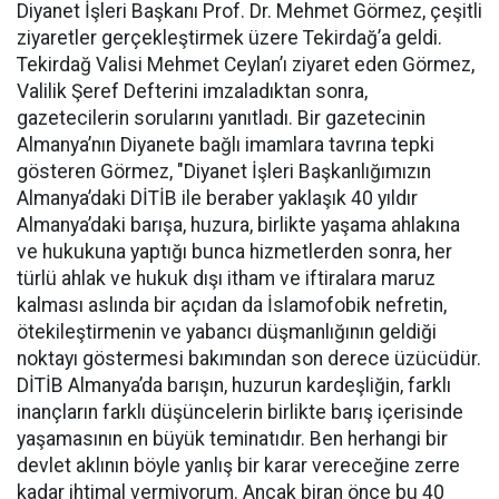
Diyanet İşleri Başkanı Prof. Dr. Mehmet Görmez, çeşitli
ziyaretler gerçekleştirmek üzere Tekirdağ’a geldi.
Tekirdağ Valisi Mehmet Ceylan’ı ziyaret eden Görmez,
Valilik Şeref Defterini imzaladıktan sonra,
gazetecilerin sorularını yanıtladı. Bir gazetecinin
Almanya’nın Diyanete bağlı imamlara tavrına tepki
gösteren Görmez, "Diyanet İşleri Başkanlığımızın
Almanya’daki DİTİB ile beraber yaklaşık 40 yıldır
Almanya’daki barışa, huzura, birlikte yaşama ahlakına
ve hukukuna yaptığı bunca hizmetlerden sonra, her
türlü ahlak ve hukuk dışı itham ve iftiralara maruz
kalması aslında bir açıdan da İslamofobik nefretin,
ötekileştirmenin ve yabancı düşmanlığının geldiği
noktayı göstermesi bakımından son derece üzücüdür.
DİTİB Almanya’da barışın, huzurun kardeşliğin, farklı
inançların farklı düşüncelerin birlikte barış içerisinde
yaşamasının en büyük teminatıdır. Ben herhangi bir
devlet aklının böyle yanlış bir karar vereceğine zerre
kadar ihtimal vermiyorum. Ancak biran önce bu 40