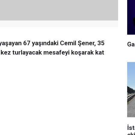
yaşayan 67 yaşındaki Cemil Şener, 35
Gal
5 kez turlayacak mesafeyi koşarak kat
İs
ek