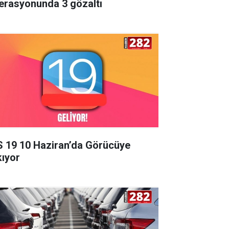
erasyonunda 3 gözaltı
S 19 10 Haziran’da Görücüye
kıyor