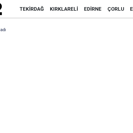
TEKIRDAĞ
KIRKLARELI
EDIRNE
ÇORLU
ladı