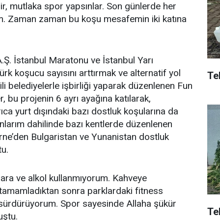
r, mutlaka spor yapsınlar. Son günlerde her
m. Zaman zaman bu koşu mesafemin iki katına
.Ş. İstanbul Maratonu ve İstanbul Yarı
rk koşucu sayısını arttırmak ve alternatif yol
Tek
ili belediyelerle işbirliği yaparak düzenlenen Fun
, bu projenin 6 ayrı ayağına katılarak,
ıca yurt dışındaki bazı dostluk koşularına da
kanlarım dahilinde bazı kentlerde düzenlenen
dirne’den Bulgaristan ve Yunanistan dostluk
u.
gara ve alkol kullanmıyorum. Kahveye
amamladıktan sonra parklardaki fitness
ı sürdürüyorum. Spor sayesinde Allaha şükür
Te
uştu.