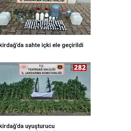
irdağ'da sahte içki ele geçirildi
kirdağ'da uyuşturucu