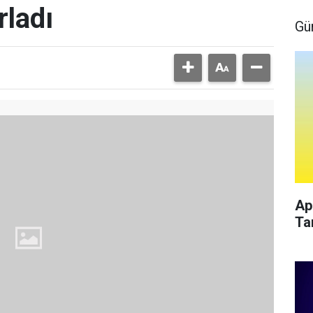
rladı
Gü
Ap
Ta