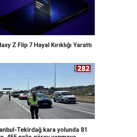
axy Z Flip 7 Hayal Kırıklığı Yarattı
tanbul-Tekirdağ kara yolunda 81
ip, 455 polis görev yapmaya