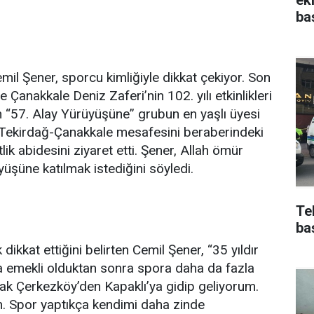
ba
emil Şener, sporcu kimliğiyle dikkat çekiyor. Son
Çanakkale Deniz Zaferi’nin 102. yılı etkinlikleri
n “57. Alay Yürüyüşüne” grubun en yaşlı üyesi
k Tekirdağ-Çanakkale mesafesini beraberindeki
ik abidesini ziyaret etti. Şener, Allah ömür
yüşüne katılmak istediğini söyledi.
Te
ba
dikkat ettiğini belirten Cemil Şener, “35 yıldır
da emekli olduktan sonra spora daha da fazla
rak Çerkezköy’den Kapaklı’ya gidip geliyorum.
m. Spor yaptıkça kendimi daha zinde