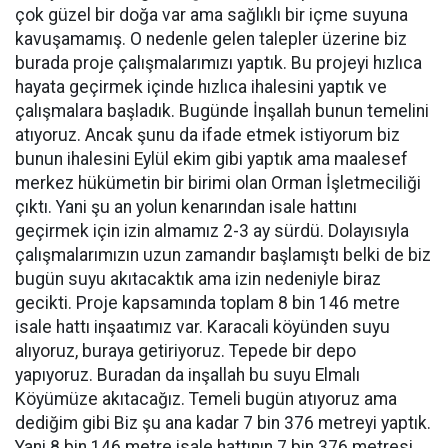
çok güzel bir doğa var ama sağlıklı bir içme suyuna
kavuşamamış. O nedenle gelen talepler üzerine biz
burada proje çalışmalarımızı yaptık. Bu projeyi hızlıca
hayata geçirmek içinde hızlıca ihalesini yaptık ve
çalışmalara başladık. Bugünde İnşallah bunun temelini
atıyoruz. Ancak şunu da ifade etmek istiyorum biz
bunun ihalesini Eylül ekim gibi yaptık ama maalesef
merkez hükümetin bir birimi olan Orman İşletmeciliği
çıktı. Yani şu an yolun kenarından isale hattını
geçirmek için izin almamız 2-3 ay sürdü. Dolayısıyla
çalışmalarımızın uzun zamandır başlamıştı belki de biz
bugün suyu akıtacaktık ama izin nedeniyle biraz
gecikti. Proje kapsamında toplam 8 bin 146 metre
isale hattı inşaatımız var. Karacali köyünden suyu
alıyoruz, buraya getiriyoruz. Tepede bir depo
yapıyoruz. Buradan da inşallah bu suyu Elmalı
Köyümüze akıtacağız. Temeli bugün atıyoruz ama
dediğim gibi Biz şu ana kadar 7 bin 376 metreyi yaptık.
Yani 8 bin 146 metre isale hattının 7 bin 376 metresi