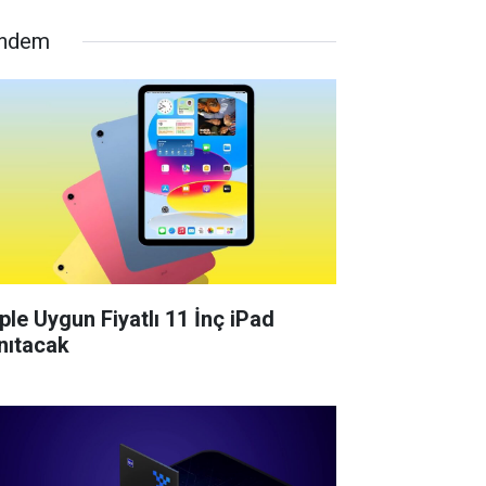
ndem
ple Uygun Fiyatlı 11 İnç iPad
nıtacak