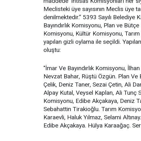
maddede ‘İhtisas Komisyonları her si
Meclisteki üye sayısının Meclis üye ta
denilmektedir.” 5393 Sayılı Belediye
Bayındırlık Komisyonu, Plan ve Bütçe 
Komisyonu, Kültür Komisyonu, Tarım K
yapılan gizli oylama ile seçildi. Yap
oluştu:
"İmar Ve Bayındırlık Komisyonu, İlha
Nevzat Bahar, Rüştü Özgün. Plan Ve 
Çelik, Deniz Taner, Sezai Çetin, Ali Da
Alpay Kutal, Veysel Kaplan, Ali Tunç 
Komisyonu, Edibe Akçakaya, Deniz Ta
Sebahattin Tirakioğlu. Tarım Komisyon
Karaevli, Haluk Yılmaz, Selami Altınay
Edibe Akçakaya. Hülya Karaağaç. Serpi