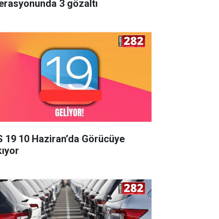
erasyonunda 3 gözaltı
S 19 10 Haziran’da Görücüye
kıyor