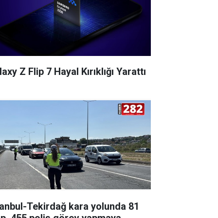
axy Z Flip 7 Hayal Kırıklığı Yarattı
tanbul-Tekirdağ kara yolunda 81
ip, 455 polis görev yapmaya