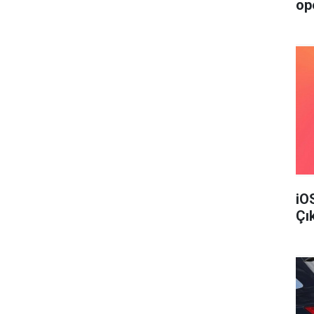
op
iO
Çı