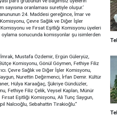
yasi parti grubunun ve bağımsız üyelerin
m sayısına oranlaması suretiyle oluşur.’
 Kanununun 24. Maddesi gereğince, İmar ve
Komisyonu, Çevre Sağlık ve Diğer İşler
omisyonu ve Fırsat Eşitliği Komisyonu üyeleri
ılan oylama sonucunda komisyonlar şu isimlerden
Tek
n İmrak, Mustafa Özdemir, Ergün Güleryüz,
Bütçe Komisyonu, Gönül Göymen, Fethiye Filiz
rıcı. Çevre Sağlık ve Diğer İşler Komisyonu,
Saygun, Nurettin Değirmenci, İrfan Demir. Kültür
ner, Hülya Karaağaç, Şükriye Gündüzler,
u, Fethiye Filiz Çelik, Veysel Kaplan, Münür
. Fırsat Eşitliği Komisyonu, Ali Tunç Saygun,
l Nalcıoğlu, Sebahattin Tirakioğlu.”
Te