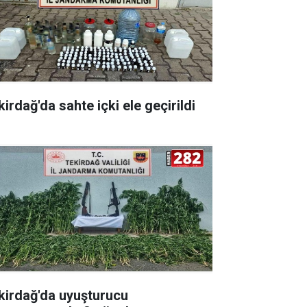
irdağ'da sahte içki ele geçirildi
kirdağ'da uyuşturucu