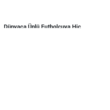
Dünyaca Ünlü Futbolcuya Hiç
Tanımadığı Birinden 1 Milyar Dolar
Miras Kaldı!