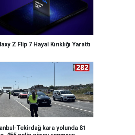
axy Z Flip 7 Hayal Kırıklığı Yarattı
tanbul-Tekirdağ kara yolunda 81
ip, 455 polis görev yapmaya