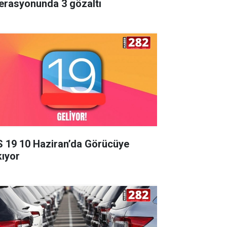
erasyonunda 3 gözaltı
S 19 10 Haziran’da Görücüye
kıyor