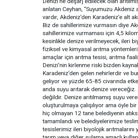
Denizi’ne deşarj edilecek olan arıtılmı
anlatan Ceyhan, "Suyumuzu Akdeniz akı
vardır, Akdeniz’den Karadeniz’e alt akı
Biz de sahillerimize vurmasın diye A
sahillerimize vurmaması için 4,5 kilo
kesinlikle denize verilmeyecek, ileri bi
fiziksel ve kimyasal arıtma yöntemleri
amaçlar için arıtma tesisi, arıtma faal
Denizi’nin kirlenme riski bizden kayn
Karadeniz’den gelen nehirlerdir ve bu
geliyor ve yüzde 65-85 civarında etke
anda suyu arıtarak denize vereceğiz.
değildir. Denize arıtılmamış suyu verec
oluşturulmaya çalışılıyor ama öyle bir 
hiç olmayan 12 tane belediyenin atıks
tamamlandı ve belediyelerimize teslim
tesislerimiz ileri biyolojik arıtmaların
tarım veya diğer sulama amaçlı kullan