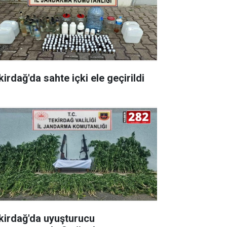
irdağ'da sahte içki ele geçirildi
kirdağ'da uyuşturucu