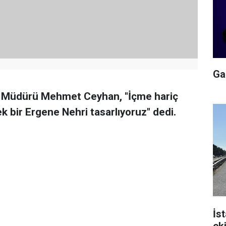
Gal
l Müdürü Mehmet Ceyhan, "İçme hariç
ek bir Ergene Nehri tasarlıyoruz" dedi.
İs
ek