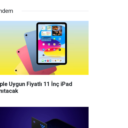
ndem
ple Uygun Fiyatlı 11 İnç iPad
nıtacak