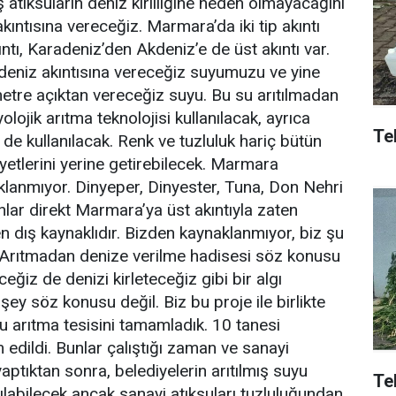
ş atıksuların deniz kirliliğine neden olmayacağını
ntısına vereceğiz. Marmara’da iki tip akıntı
ntı, Karadeniz’den Akdeniz’e de üst akıntı var.
kdeniz akıntısına vereceğiz suyumuzu ve yine
metre açıktan vereceğiz suyu. Bu su arıtılmadan
yolojik arıtma teknolojisi kullanılacak, ayrıca
Tek
 de kullanılacak. Renk ve tuzluluk hariç bütün
iyetlerini yerine getirebilecek. Marmara
aklanmıyor. Dinyeper, Dinyester, Tuna, Don Nehri
nlar direkt Marmara’ya üst akıntıyla zaten
n dış kaynaklıdır. Bizden kaynaklanmıyor, biz şu
 Arıtmadan denize verilme hadisesi söz konusu
eğiz de denizi kirleteceğiz gibi bir algı
şey söz konusu değil. Biz bu proje ile birlikte
u arıtma tesisini tamamladık. 10 tanesi
 edildi. Bunlar çalıştığı zaman ve sanayi
ı yaptıktan sonra, belediyelerin arıtılmış suyu
Te
ılabilecek ancak sanayi atıksuları tuzluluğundan