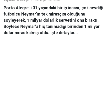
Yayınlanma:
04 Eylül 2025 Perşembe 20:00
Porto Alegre'li 31 yaşındaki bir iş insanı, çok sevdiği
futbolcu Neymar'ın tek mirasçısı olduğunu
söyleyerek, 1 milyar dolarlık servetini ona bıraktı.
Böylece Neymar’a hiç tanımadığı birinden 1 milyar
dolar miras kalmış oldu. İşte detaylar...