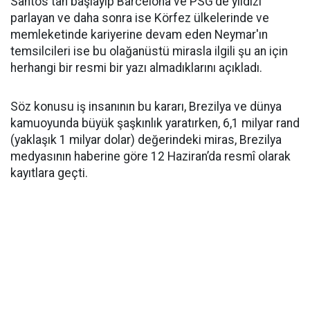
Santos'tan başlayıp Barcelona ve PSG'de yıldızı
parlayan ve daha sonra ise Körfez ülkelerinde ve
memleketinde kariyerine devam eden Neymar'ın
temsilcileri ise bu olağanüstü mirasla ilgili şu an için
herhangi bir resmi bir yazı almadıklarını açıkladı.
Söz konusu iş insanının bu kararı, Brezilya ve dünya
kamuoyunda büyük şaşkınlık yaratırken, 6,1 milyar rand
(yaklaşık 1 milyar dolar) değerindeki miras, Brezilya
medyasının haberine göre 12 Haziran’da resmî olarak
kayıtlara geçti.