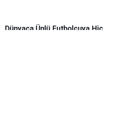
Dünyaca Ünlü Futbolcuya Hiç
Tanımadığı Birinden 1 Milyar Dolar
Miras Kaldı!