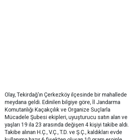
Olay, Tekirdağ’ın Çerkezköy ilçesinde bir mahallede
meydana geldi. Edinilen bilgiye göre, İl Jandarma
Komutanlığı Kaçakçılık ve Organize Suçlarla
Mücadele Şubesi ekipleri, uyuşturucu satın alan ve
yaşları 19 ila 23 arasında değişen 4 kişiyi takibe aldı.
Takibe alınan H.Ç., V.Ç., T.D. ve Ş.Ç., kaldıkları evde
kullanıma hazır 6 fişekten oluşan 10 gram eroinle