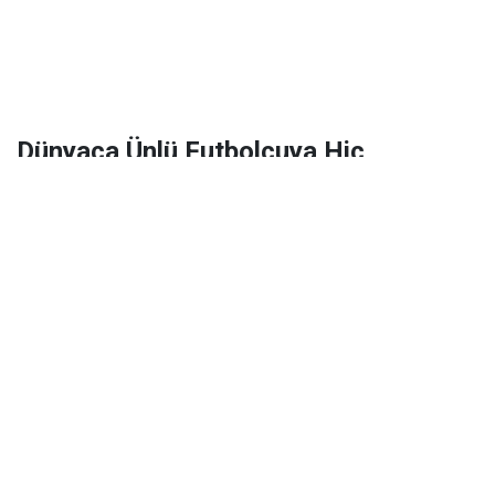
Dünyaca Ünlü Futbolcuya Hiç
Tanımadığı Birinden 1 Milyar Dolar
Miras Kaldı!