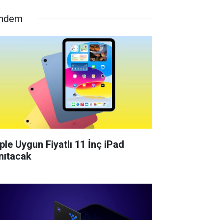
ndem
ple Uygun Fiyatlı 11 İnç iPad
nıtacak