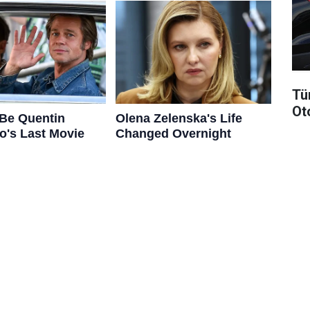
Tü
Ot