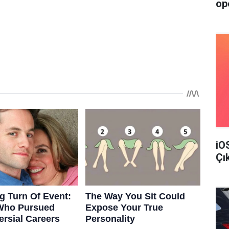
op
iO
Çı