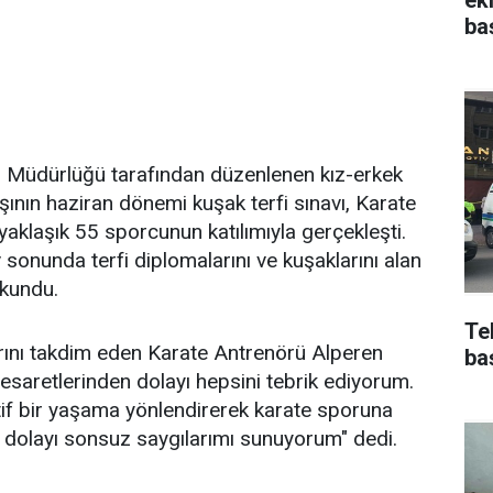
ba
İl Müdürlüğü tarafından düzenlenen kız-erkek
şının haziran dönemi kuşak terfi sınavı, Karate
aklaşık 55 sporcunun katılımıyla gerçekleşti.
onunda terfi diplomalarını ve kuşaklarını alan
okundu.
Te
arını takdim eden Karate Antrenörü Alperen
ba
 cesaretlerinden dolayı hepsini tebrik ediyorum.
ktif bir yaşama yönlendirerek karate sporuna
n dolayı sonsuz saygılarımı sunuyorum" dedi.