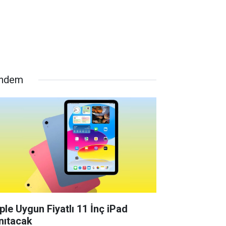
ndem
ple Uygun Fiyatlı 11 İnç iPad
nıtacak