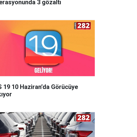
erasyonunda 3 gözaltı
S 19 10 Haziran’da Görücüye
kıyor