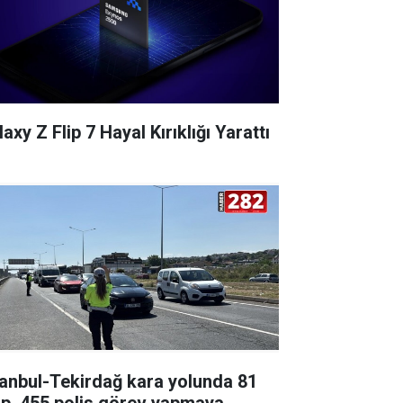
axy Z Flip 7 Hayal Kırıklığı Yarattı
tanbul-Tekirdağ kara yolunda 81
ip, 455 polis görev yapmaya