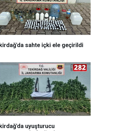
irdağ'da sahte içki ele geçirildi
kirdağ'da uyuşturucu