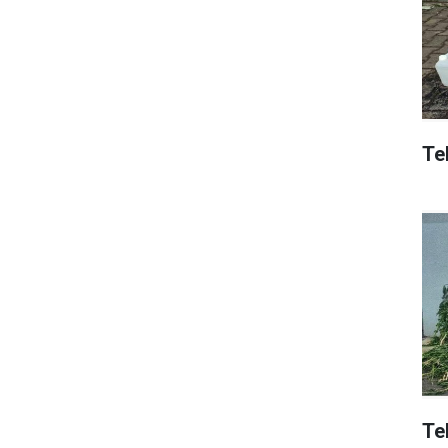
Tek
Te