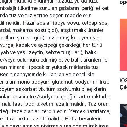
 bilgisi mutlaka okunmalı, tuzsuz ya da tuzu
op
mbalajlı tüketime sunulan gıdaların içeriği etiket
arda tuz ve tuz yerine geçen maddelerin
dilmelidir. Hazır soslar (soya sosu, ketçap sos,
rdal, makarna sosu gibi), atıştırmalık ürünler
, patlamış mısır gibi), tuzlanmış kuruyemişler
kavurga, kabak ve ayçiçeği çekirdeği, her türlü
yah ve yeşil zeytin, sebze turşuları), balık
e/veya salamura edilmiş et ve balık ürünleri ile
n mineralli içecekler yüksek miktarda tuz
 Besin sanayisinde kullanılan ve genellikle
iO
 yer alan mono sodyum glutamat, sodyum nitrat,
Çı
odyum askorbat vb. tüm sodyumlu bileşiklerin
unlar besinin tuz/sodyum içeriğini artırmaktadır.
alı, fast food tüketimi azaltılmalıdır. Tuz oranı
eğil taze olanları tercih edin. Yemek hazırlama,
en tuz miktarı azaltılmalıdır. Hatta besinlerin
iyle hazırlama ve pişirme sırasında mümkünse