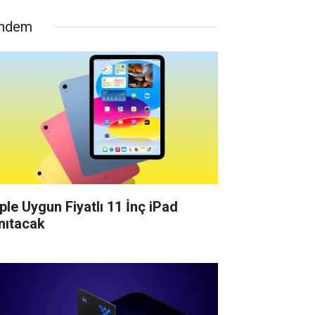
ndem
ple Uygun Fiyatlı 11 İnç iPad
nıtacak