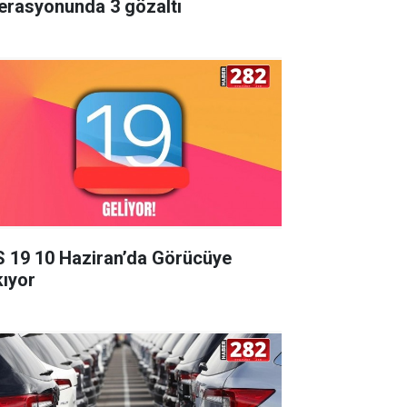
erasyonunda 3 gözaltı
S 19 10 Haziran’da Görücüye
kıyor