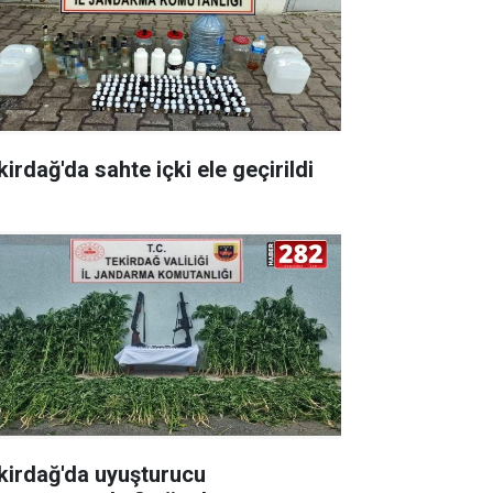
irdağ'da sahte içki ele geçirildi
kirdağ'da uyuşturucu