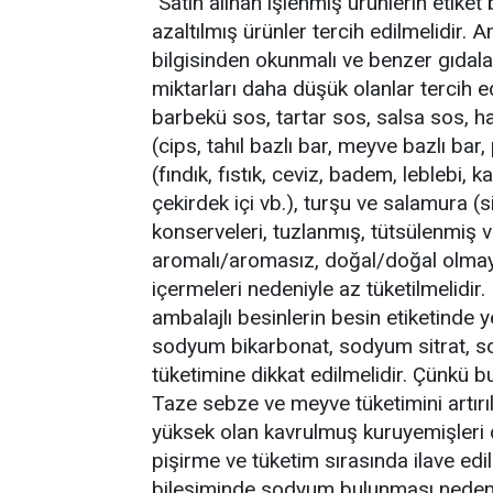
"Satın alınan işlenmiş ürünlerin etiket
azaltılmış ürünler tercih edilmelidir. A
bilgisinden okunmalı ve benzer gıdal
miktarları daha düşük olanlar tercih e
barbekü sos, tartar sos, salsa sos, ha
(cips, tahıl bazlı bar, meyve bazlı bar
(fındık, fıstık, ceviz, badem, leblebi, 
çekirdek içi vb.), turşu ve salamura (si
konserveleri, tuzlanmış, tütsülenmiş v
aromalı/aromasız, doğal/doğal olmaya
içermeleri nedeniyle az tüketilmelidir.
ambalajlı besinlerin besin etiketinde
sodyum bikarbonat, sodyum sitrat, s
tüketimine dikkat edilmelidir. Çünkü b
Taze sebze ve meyve tüketimini artırılm
yüksek olan kavrulmuş kuruyemişleri d
pişirme ve tüketim sırasında ilave edil
bileşiminde sodyum bulunması neden