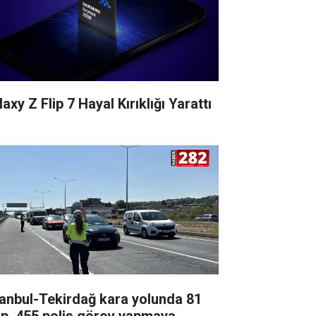
axy Z Flip 7 Hayal Kırıklığı Yarattı
tanbul-Tekirdağ kara yolunda 81
ip, 455 polis görev yapmaya