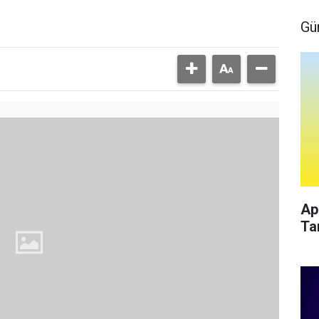
Gü
Ap
Ta