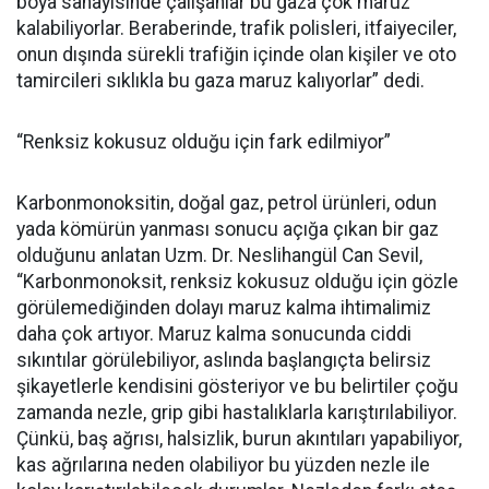
boya sanayisinde çalışanlar bu gaza çok maruz
kalabiliyorlar. Beraberinde, trafik polisleri, itfaiyeciler,
onun dışında sürekli trafiğin içinde olan kişiler ve oto
tamircileri sıklıkla bu gaza maruz kalıyorlar” dedi.
“Renksiz kokusuz olduğu için fark edilmiyor”
Karbonmonoksitin, doğal gaz, petrol ürünleri, odun
yada kömürün yanması sonucu açığa çıkan bir gaz
olduğunu anlatan Uzm. Dr. Neslihangül Can Sevil,
“Karbonmonoksit, renksiz kokusuz olduğu için gözle
görülemediğinden dolayı maruz kalma ihtimalimiz
daha çok artıyor. Maruz kalma sonucunda ciddi
sıkıntılar görülebiliyor, aslında başlangıçta belirsiz
şikayetlerle kendisini gösteriyor ve bu belirtiler çoğu
zamanda nezle, grip gibi hastalıklarla karıştırılabiliyor.
Çünkü, baş ağrısı, halsizlik, burun akıntıları yapabiliyor,
kas ağrılarına neden olabiliyor bu yüzden nezle ile