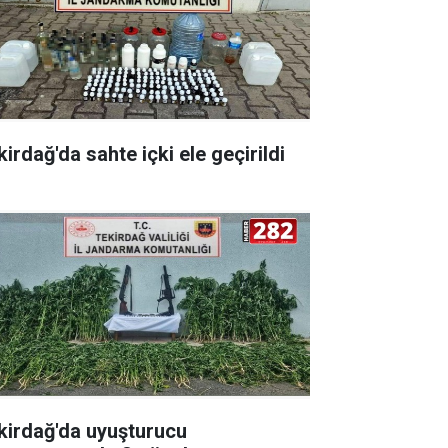
irdağ'da sahte içki ele geçirildi
kirdağ'da uyuşturucu