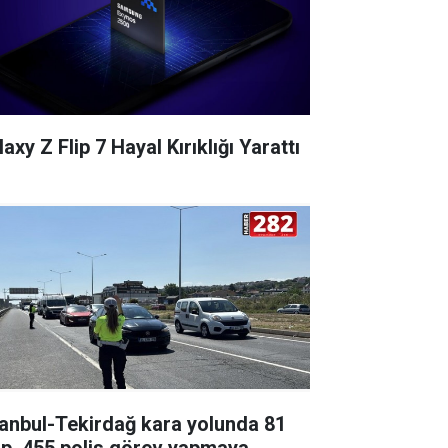
axy Z Flip 7 Hayal Kırıklığı Yarattı
tanbul-Tekirdağ kara yolunda 81
ip, 455 polis görev yapmaya