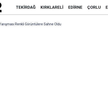
TEKIRDAĞ
KIRKLARELI
EDIRNE
ÇORLU
 Yarışması Renkli Görüntülere Sahne Oldu