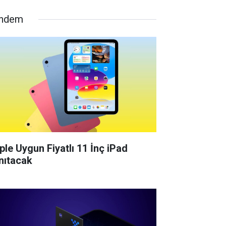
ndem
ple Uygun Fiyatlı 11 İnç iPad
nıtacak