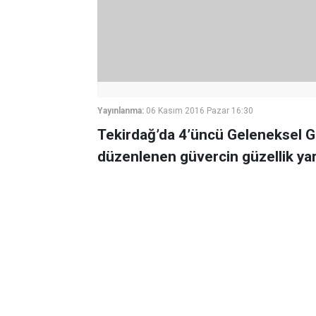
Yayınlanma:
06 Kasım 2016 Pazar 16:30
Tekirdağ’da 4’üncü Geleneksel Gü
düzenlenen güvercin güzellik yar