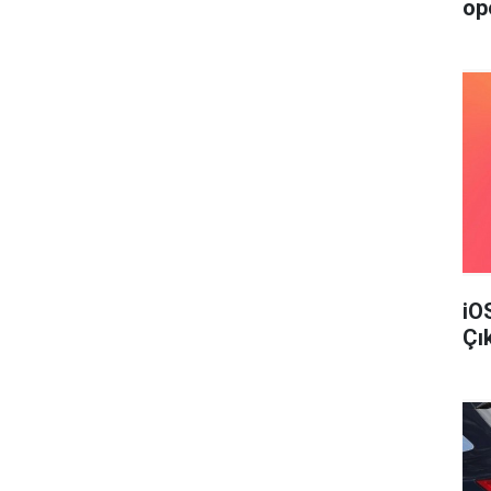
op
iO
Çı