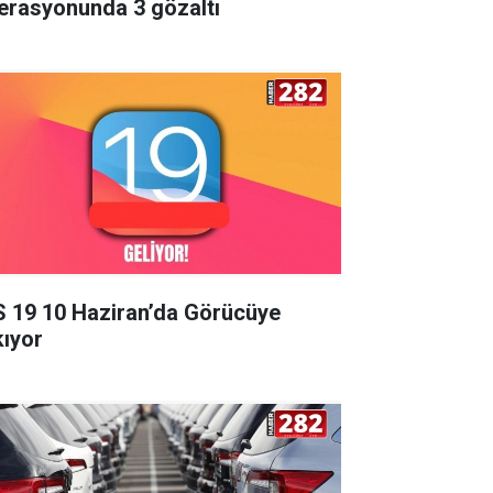
erasyonunda 3 gözaltı
S 19 10 Haziran’da Görücüye
kıyor