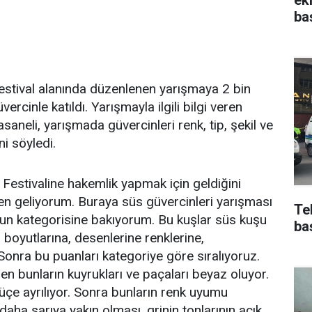
ba
estival alanında düzenlenen yarışmaya 2 bin
rcinle katıldı. Yarışmayla ilgili bilgi veren
eli, yarışmada güvercinleri renk, tip, şekil ve
ni söyledi.
Festivaline hakemlik yapmak için geldiğini
n geliyorum. Buraya süs güvercinleri yarışması
Te
şun kategorisine bakıyorum. Bu kuşlar süs kuşu
ba
boyutlarına, desenlerine renklerine,
Sonra bu puanları kategoriye göre sıralıyoruz.
esen bunların kuyrukları ve paçaları beyaz oluyor.
e üçe ayrılıyor. Sonra bunların renk uyumu
daha sarıya yakın olması, grinin tonlarının açık