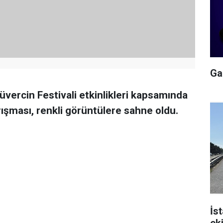
Gal
vercin Festivali etkinlikleri kapsamında
ışması, renkli görüntülere sahne oldu.
İs
ek