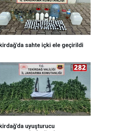
irdağ'da sahte içki ele geçirildi
kirdağ'da uyuşturucu