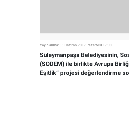
Yayınlanma:
05 Haziran 2017 Pazartesi 17:30
Süleymanpaşa Belediyesinin, Sos
(SODEM) ile birlikte Avrupa Birl
Eşitlik” projesi değerlendirme s