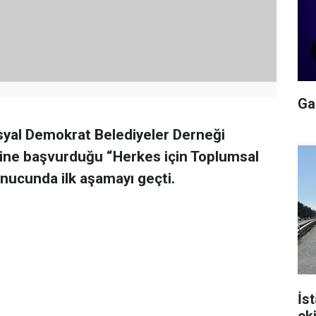
Gal
yal Demokrat Belediyeler Derneği
iğine başvurduğu “Herkes için Toplumsal
onucunda ilk aşamayı geçti.
İs
ek