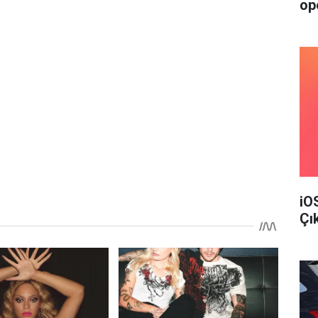
op
iO
Çı