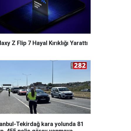
axy Z Flip 7 Hayal Kırıklığı Yarattı
tanbul-Tekirdağ kara yolunda 81
ip, 455 polis görev yapmaya