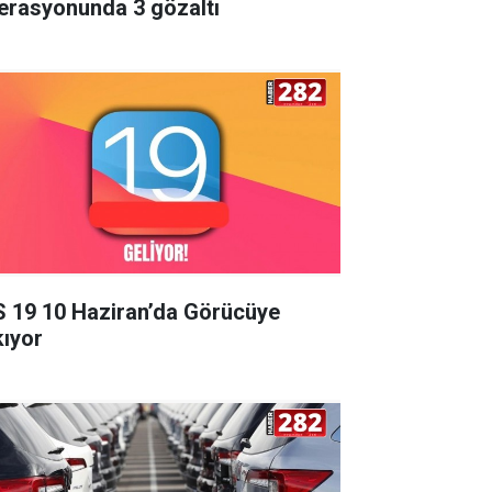
erasyonunda 3 gözaltı
S 19 10 Haziran’da Görücüye
kıyor