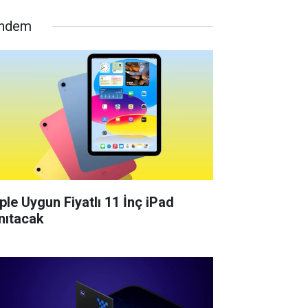
ndem
ple Uygun Fiyatlı 11 İnç iPad
nıtacak