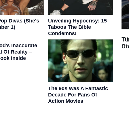
Tü
Ot