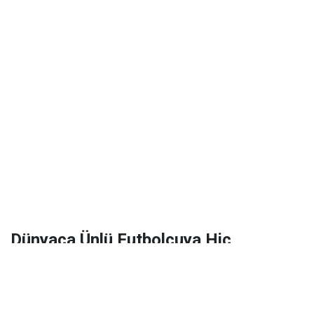
Dünyaca Ünlü Futbolcuya Hiç
Tanımadığı Birinden 1 Milyar Dolar
Miras Kaldı!