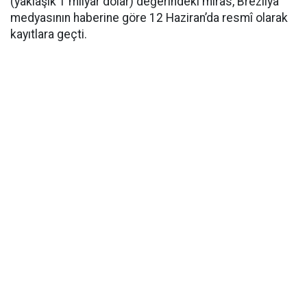
(yaklaşık 1 milyar dolar) değerindeki miras, Brezilya
medyasının haberine göre 12 Haziran’da resmî olarak
kayıtlara geçti.