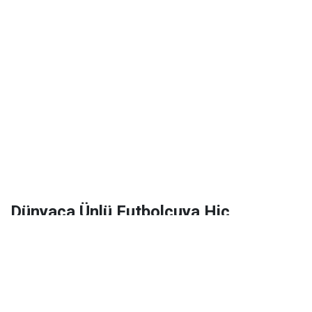
Dünyaca Ünlü Futbolcuya Hiç
Tanımadığı Birinden 1 Milyar Dolar
Miras Kaldı!