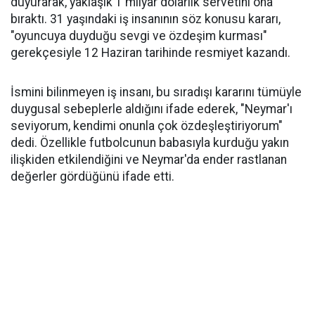
duyurarak, yaklaşık 1 milyar dolarlık servetini ona
bıraktı. 31 yaşındaki iş insanının söz konusu kararı,
"oyuncuya duyduğu sevgi ve özdeşim kurması"
gerekçesiyle 12 Haziran tarihinde resmiyet kazandı.
İsmini bilinmeyen iş insanı, bu sıradışı kararını tümüyle
duygusal sebeplerle aldığını ifade ederek, "Neymar'ı
seviyorum, kendimi onunla çok özdeşleştiriyorum"
dedi. Özellikle futbolcunun babasıyla kurduğu yakın
ilişkiden etkilendiğini ve Neymar'da ender rastlanan
değerler gördüğünü ifade etti.