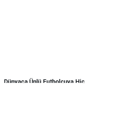
Dünyaca Ünlü Futbolcuya Hiç
Tanımadığı Birinden 1 Milyar Dolar
Miras Kaldı!