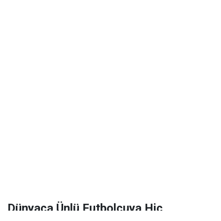
Dünyaca Ünlü Futbolcuya Hiç