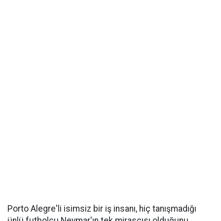
Porto Alegre'li isimsiz bir iş insanı, hiç tanışmadığı
ünlü futbolcu Neymar'ın tek mirasçısı olduğunu