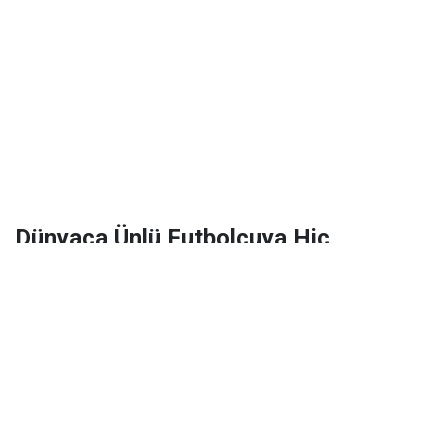
Dünyaca Ünlü Futbolcuya Hiç
Tanımadığı Birinden 1 Milyar Dolar
Miras Kaldı!