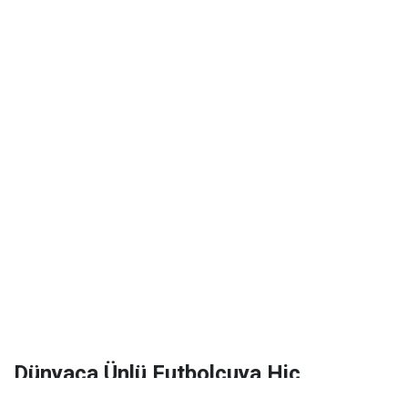
Dünyaca Ünlü Futbolcuya Hiç
Tanımadığı Birinden 1 Milyar Dolar