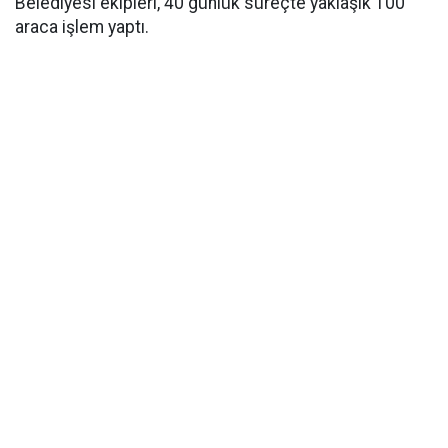
Belediyesi ekipleri, 40 günlük süreçte yaklaşık 100
araca işlem yaptı.