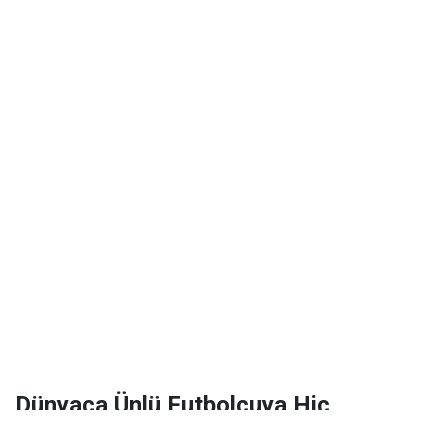
Dünyaca Ünlü Futbolcuya Hiç
Tanımadığı Birinden 1 Milyar Dolar