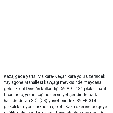
Kaza, gece yarısı Malkara-Keşan kara yolu üzerindeki
Yaylagöne Mahallesi kavşağı mevkisinde meydana
geldi. Erdal Diner’in kullandığı 59 AGL 131 plakalı hafif
ticari araç, yolun sağında emniyet şeridinde park
halinde duran S.Ö. (58) yönetimindeki 39 EK 314
plakalı kamyona arkadan çarptı. Kaza üzerine bölgeye
sağlık, polis, jandarma ve itfaiye ekipleri sevk edildi.