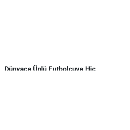
Dünyaca Ünlü Futbolcuya Hiç
Tanımadığı Birinden 1 Milyar Dolar
Miras Kaldı!