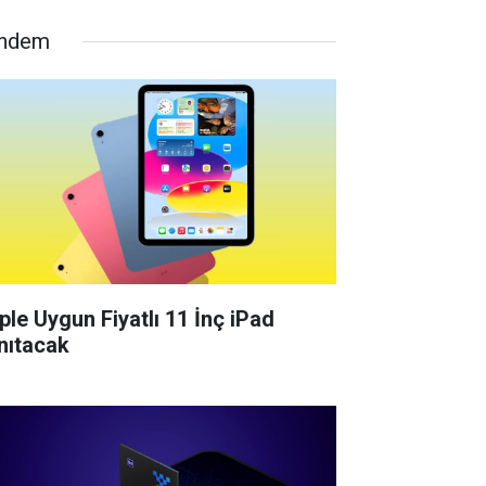
ndem
ple Uygun Fiyatlı 11 İnç iPad
nıtacak