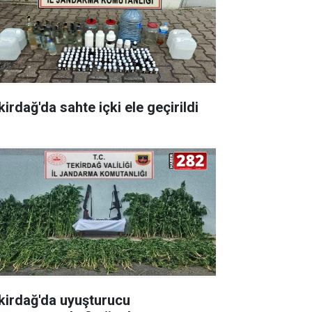
irdağ'da sahte içki ele geçirildi
kirdağ'da uyuşturucu