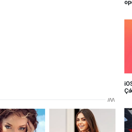
op
iO
Çı