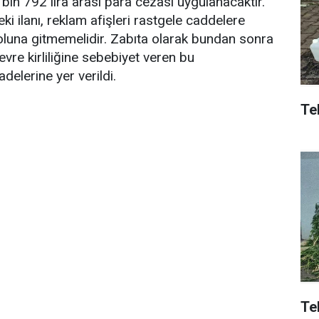
 bin 792 lira arası para cezası uygulanacaktır.
i ilanı, reklam afişleri rastgele caddelere
luna gitmemelidir. Zabıta olarak bundan sonra
evre kirliliğine sebebiyet veren bu
delerine yer verildi.
Tek
Te