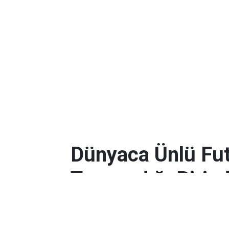
Dünyaca Ünlü Fut
Tanımadığı Birind
Miras Kaldı!