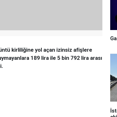
Gal
tü kirliliğine yol açan izinsiz afişlere
ayanlara 189 lira ile 5 bin 792 lira arası
i.
İs
ek