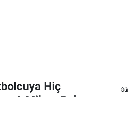
bolcuya Hiç
Gü
en 1 Milyar Dolar