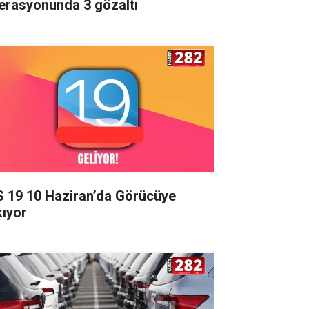
erasyonunda 3 gözaltı
S 19 10 Haziran’da Görücüye
kıyor