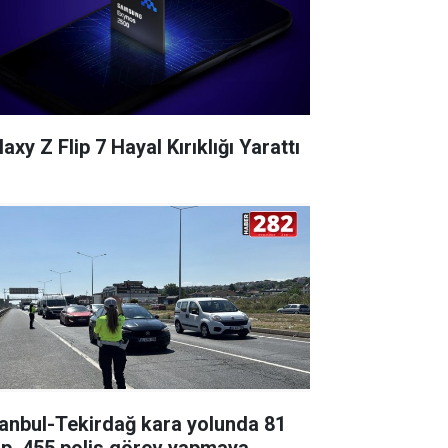
axy Z Flip 7 Hayal Kırıklığı Yarattı
tanbul-Tekirdağ kara yolunda 81
ip, 455 polis görev yapmaya