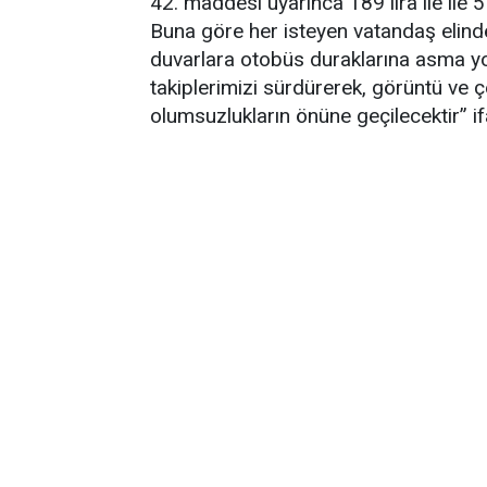
42. maddesi uyarınca 189 lira ile ile 5
Buna göre her isteyen vatandaş elindek
duvarlara otobüs duraklarına asma yo
takiplerimizi sürdürerek, görüntü ve ç
olumsuzlukların önüne geçilecektir” ifa