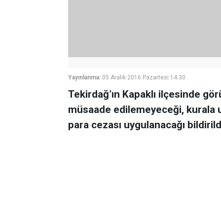
Yayınlanma:
05 Aralık 2016 Pazartesi 14:30
Tekirdağ’ın Kapaklı ilçesinde görün
müsaade edilemeyeceği, kurala uym
para cezası uygulanacağı bildirild