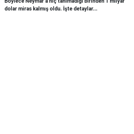
Böylece Neymar’a hiç tanımadığı birinden 1 milyar
dolar miras kalmış oldu. İşte detaylar...