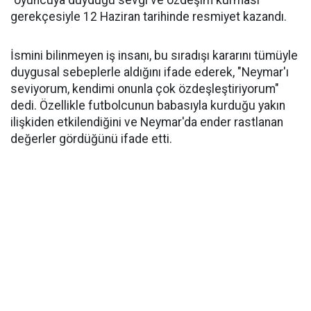
"oyuncuya duyduğu sevgi ve özdeşim kurması"
gerekçesiyle 12 Haziran tarihinde resmiyet kazandı.
İsmini bilinmeyen iş insanı, bu sıradışı kararını tümüyle
duygusal sebeplerle aldığını ifade ederek, "Neymar'ı
seviyorum, kendimi onunla çok özdeşleştiriyorum"
dedi. Özellikle futbolcunun babasıyla kurduğu yakın
ilişkiden etkilendiğini ve Neymar'da ender rastlanan
değerler gördüğünü ifade etti.