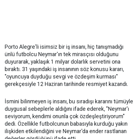
Porto Alegre'li isimsiz bir iş insanı, hiç tanışmadığı
ünlü futbolcu Neymar'ın tek mirasçısı olduğunu
duyurarak, yaklaşık 1 milyar dolarlık servetini ona
bıraktı. 31 yaşındaki iş insanının söz konusu kararı,
"oyuncuya duyduğu sevgi ve özdeşim kurması"
gerekçesiyle 12 Haziran tarihinde resmiyet kazandı.
İsmini bilinmeyen iş insanı, bu sıradışı kararını tümüyle
duygusal sebeplerle aldığını ifade ederek, "Neymar'ı
seviyorum, kendimi onunla çok özdeşleştiriyorum"
dedi. Özellikle futbolcunun babasıyla kurduğu yakın
ilişkiden etkilendiğini ve Neymar'da ender rastlanan
değerler gördüğünü ifade etti.