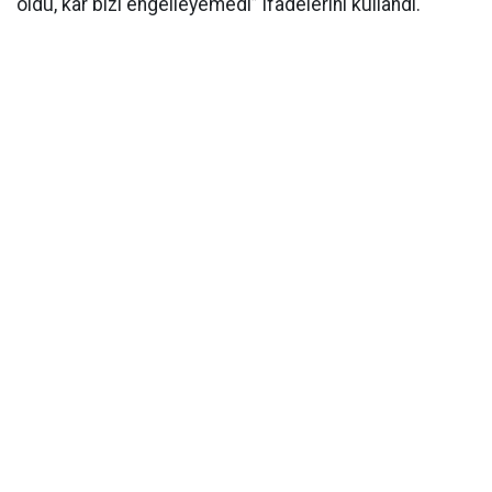
oldu, kar bizi engelleyemedi” ifadelerini kullandı.