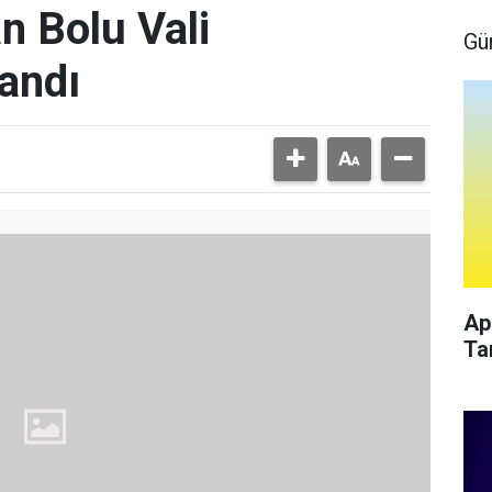
 Bolu Vali
Gü
tandı
Ap
Ta