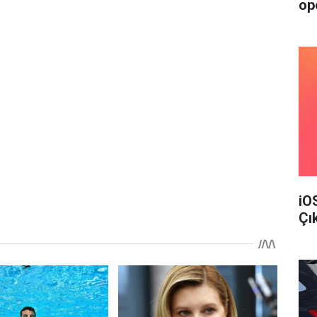
op
iO
Çı