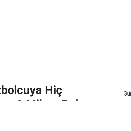
bolcuya Hiç
Gü
en 1 Milyar Dolar