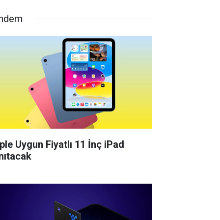
ndem
ple Uygun Fiyatlı 11 İnç iPad
nıtacak