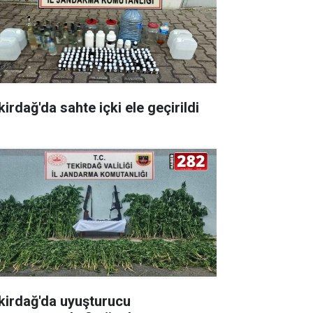
irdağ'da sahte içki ele geçirildi
kirdağ'da uyuşturucu