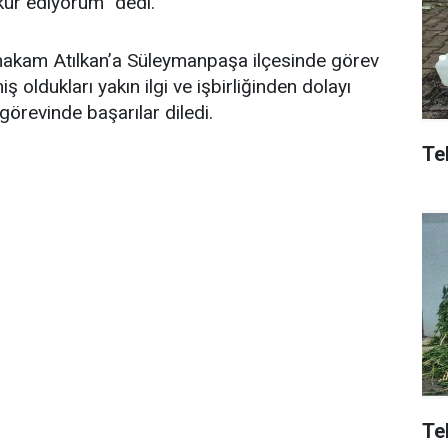
kür ediyorum” dedi.
akam Atılkan’a Süleymanpaşa ilçesinde görev
 oldukları yakın ilgi ve işbirliğinden dolayı
örevinde başarılar diledi.
Tek
Te