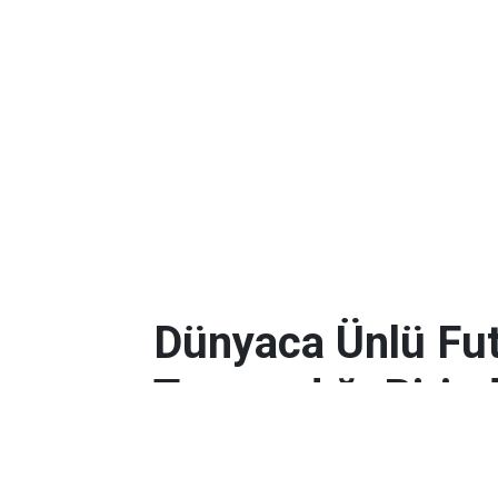
Dünyaca Ünlü Fut
Tanımadığı Birind
Miras Kaldı!