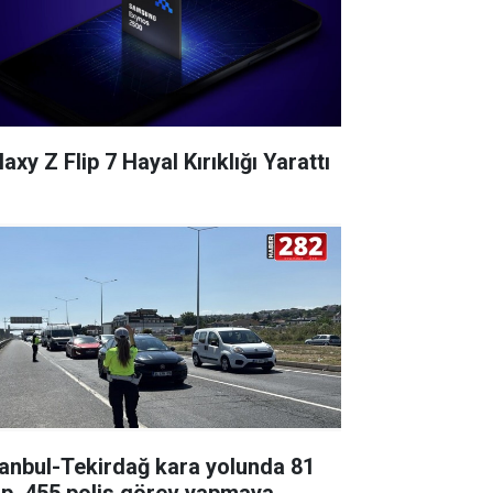
axy Z Flip 7 Hayal Kırıklığı Yarattı
tanbul-Tekirdağ kara yolunda 81
ip, 455 polis görev yapmaya