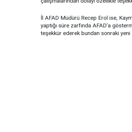
çalışmalarından dolayı özellikle teşek
İl AFAD Müdürü Recep Erol ise, Kaym
yaptığı süre zarfında AFAD’a göstermiş
teşekkür ederek bundan sonraki yeni g