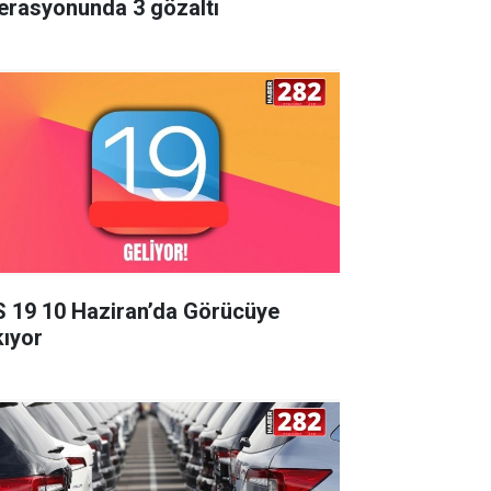
erasyonunda 3 gözaltı
S 19 10 Haziran’da Görücüye
kıyor