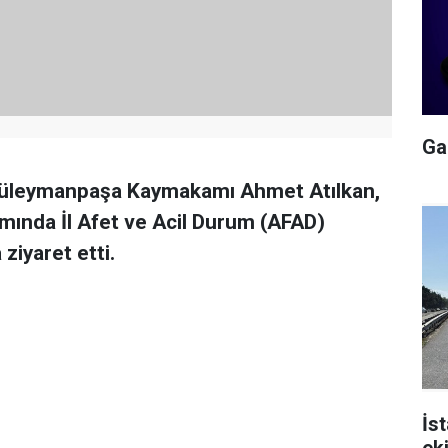
Gal
 Süleymanpaşa Kaymakamı Ahmet Atılkan,
mında İl Afet ve Acil Durum (AFAD)
iyaret etti.
İs
ek