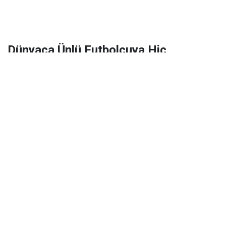
Dünyaca Ünlü Futbolcuya Hiç
Tanımadığı Birinden 1 Milyar Dolar
Miras Kaldı!