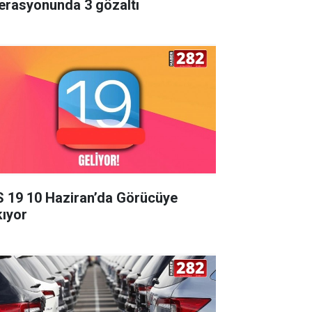
erasyonunda 3 gözaltı
S 19 10 Haziran’da Görücüye
kıyor