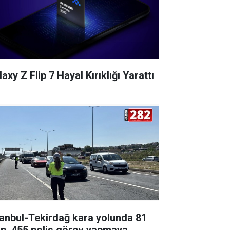
axy Z Flip 7 Hayal Kırıklığı Yarattı
tanbul-Tekirdağ kara yolunda 81
ip, 455 polis görev yapmaya