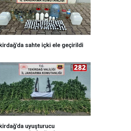
irdağ'da sahte içki ele geçirildi
kirdağ'da uyuşturucu