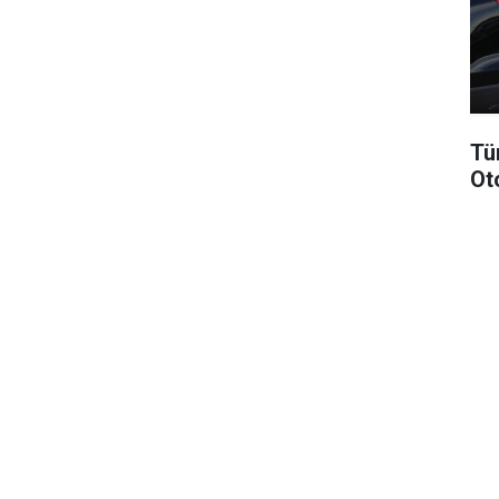
Tü
Ot