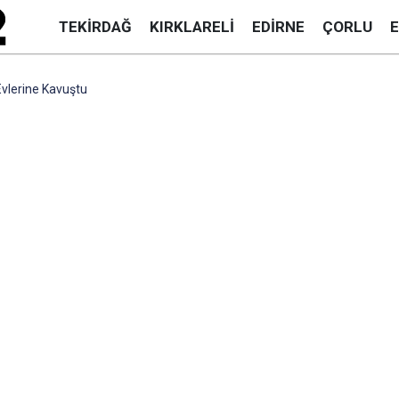
TEKIRDAĞ
KIRKLARELI
EDIRNE
ÇORLU
Evlerine Kavuştu