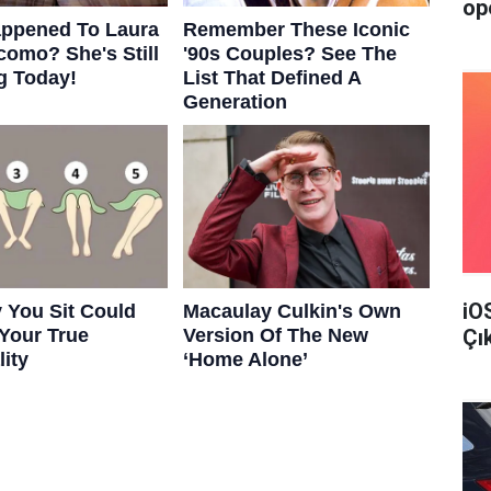
op
iO
Çı