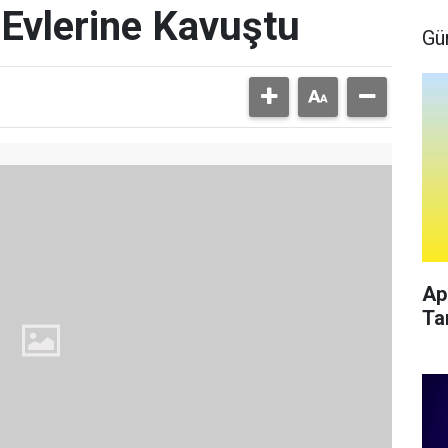
 Evlerine Kavuştu
Gü
Ap
Ta