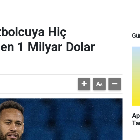
bolcuya Hiç
Gü
en 1 Milyar Dolar
Ap
Ta