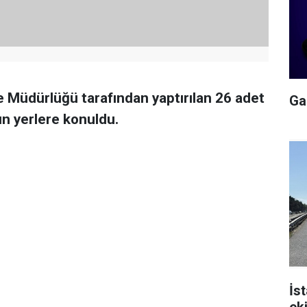
 Müdürlüğü tarafından yaptırılan 26 adet
Gal
un yerlere konuldu.
İs
ek