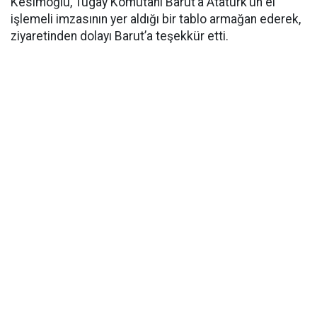
Kesimoğlu, Tugay Komutanı Barut’a Atatürk’ün el
işlemeli imzasının yer aldığı bir tablo armağan ederek,
ziyaretinden dolayı Barut’a teşekkür etti.