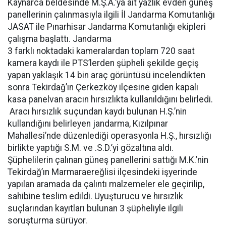
Kaynarca beldesinde M.Ş.A.’ya ait yazlık evden güneş
panellerinin çalınmasıyla ilgili İl Jandarma Komutanlığı
JASAT ile Pınarhisar Jandarma Komutanlığı ekipleri
çalışma başlattı. Jandarma
3 farklı noktadaki kameralardan toplam 720 saat
kamera kaydı ile PTS’lerden şüpheli şekilde geçiş
yapan yaklaşık 14 bin araç görüntüsü incelendikten
sonra Tekirdağ’ın Çerkezköy ilçesine giden kapalı
kasa panelvan aracın hırsızlıkta kullanıldığını belirledi.
Aracı hırsızlık suçundan kaydı bulunan H.Ş.’nin
kullandığını belirleyen jandarma, Kızılpınar
Mahallesi’nde düzenlediği operasyonla H.Ş., hırsızlığı
birlikte yaptığı S.M. ve .S.D.’yi gözaltına aldı.
Şüphelilerin çalınan güneş panellerini sattığı M.K.’nin
Tekirdağ’ın Marmaraereğlisi ilçesindeki işyerinde
yapılan aramada da çalıntı malzemeler ele geçirilip,
sahibine teslim edildi. Uyuşturucu ve hırsızlık
suçlarından kayıtları bulunan 3 şüpheliyle ilgili
soruşturma sürüyor.