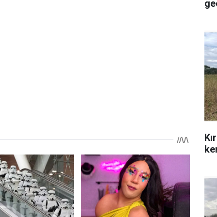
ge
Kır
ken