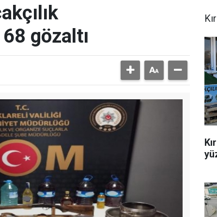
çakçılık
Kır
 68 gözaltı
Kır
yü