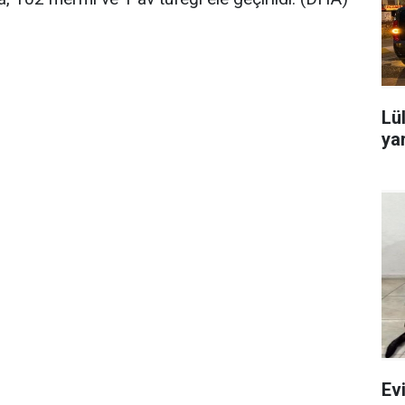
Lü
yar
Ev