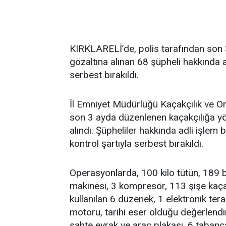
KIRKLARELİ’de, polis tarafından son
gözaltına alınan 68 şüpheli hakkında adl
serbest bırakıldı.
İl Emniyet Müdürlüğü Kaçakçılık ve O
son 3 ayda düzenlenen kaçakçılığa yö
alındı. Şüpheliler hakkında adli işlem ba
kontrol şartıyla serbest bırakıldı.
Operasyonlarda, 100 kilo tütün, 189 
makinesi, 3 kompresör, 113 şişe kaçak 
kullanılan 6 düzenek, 1 elektronik t
motoru, tarihi eser olduğu değerlendir
sahte evrak ve araç plakası, 6 tabanc