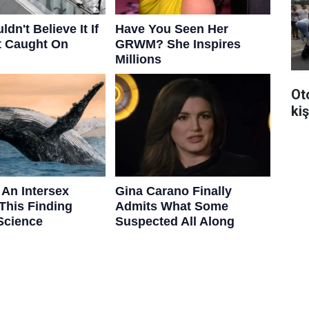
Ot
kiş