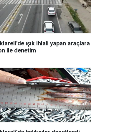
klareli’de ışık ihlali yapan araçlara
on ile denetim
klareli’de balıkçılar denetlendi