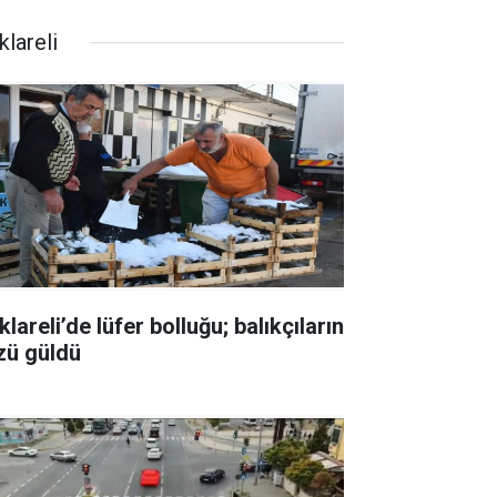
klareli
klareli’de lüfer bolluğu; balıkçıların
zü güldü