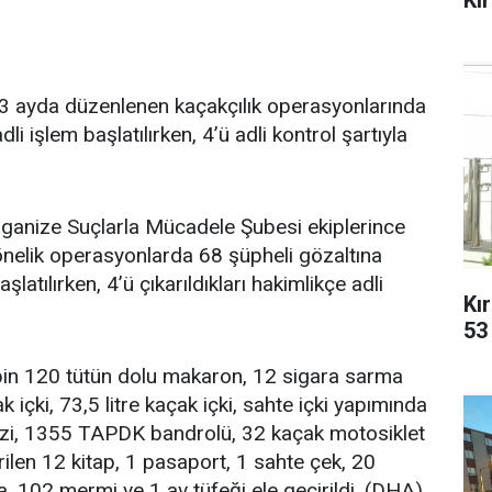
 3 ayda düzenlenen kaçakçılık operasyonlarında
i işlem başlatılırken, 4’ü adli kontrol şartıyla
rganize Suçlarla Mücadele Şubesi ekiplerince
nelik operasyonlarda 68 şüpheli gözaltına
şlatılırken, 4’ü çıkarıldıkları hakimlikçe adli
Kı
53
bin 120 tütün dolu makaron, 12 sigara sarma
içki, 73,5 litre kaçak içki, sahte içki yapımında
erazi, 1355 TAPDK bandrolü, 32 kaçak motosiklet
ilen 12 kitap, 1 pasaport, 1 sahte çek, 20
a, 102 mermi ve 1 av tüfeği ele geçirildi. (DHA)