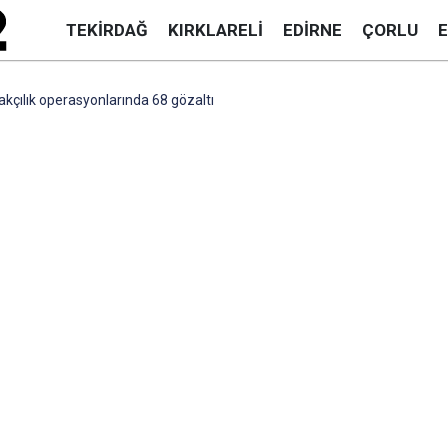
TEKIRDAĞ
KIRKLARELI
EDIRNE
ÇORLU
çakçılık operasyonlarında 68 gözaltı