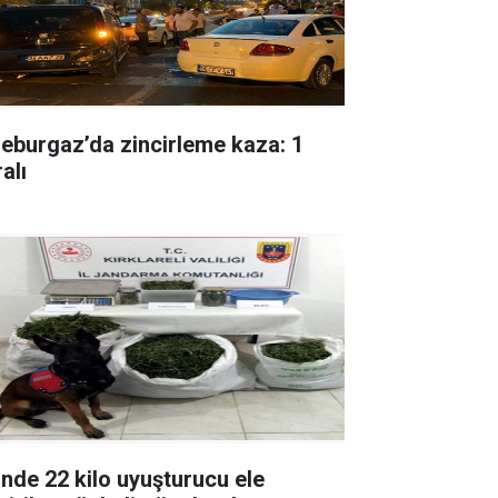
leburgaz’da zincirleme kaza: 1
alı
inde 22 kilo uyuşturucu ele