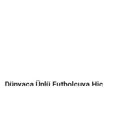
Dünyaca Ünlü Futbolcuya Hiç
Tanımadığı Birinden 1 Milyar Dolar
Miras Kaldı!