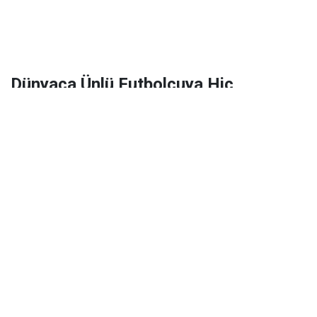
Dünyaca Ünlü Futbolcuya Hiç
Tanımadığı Birinden 1 Milyar Dolar
Miras Kaldı!