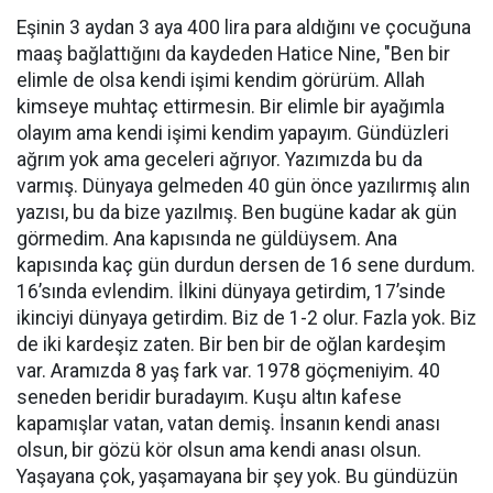
Eşinin 3 aydan 3 aya 400 lira para aldığını ve çocuğuna
maaş bağlattığını da kaydeden Hatice Nine, "Ben bir
elimle de olsa kendi işimi kendim görürüm. Allah
kimseye muhtaç ettirmesin. Bir elimle bir ayağımla
olayım ama kendi işimi kendim yapayım. Gündüzleri
ağrım yok ama geceleri ağrıyor. Yazımızda bu da
varmış. Dünyaya gelmeden 40 gün önce yazılırmış alın
yazısı, bu da bize yazılmış. Ben bugüne kadar ak gün
görmedim. Ana kapısında ne güldüysem. Ana
kapısında kaç gün durdun dersen de 16 sene durdum.
16’sında evlendim. İlkini dünyaya getirdim, 17’sinde
ikinciyi dünyaya getirdim. Biz de 1-2 olur. Fazla yok. Biz
de iki kardeşiz zaten. Bir ben bir de oğlan kardeşim
var. Aramızda 8 yaş fark var. 1978 göçmeniyim. 40
seneden beridir buradayım. Kuşu altın kafese
kapamışlar vatan, vatan demiş. İnsanın kendi anası
olsun, bir gözü kör olsun ama kendi anası olsun.
Yaşayana çok, yaşamayana bir şey yok. Bu gündüzün