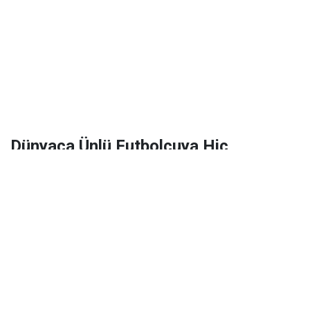
Dünyaca Ünlü Futbolcuya Hiç
Tanımadığı Birinden 1 Milyar Dolar
Miras Kaldı!