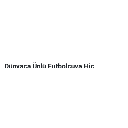
Dünyaca Ünlü Futbolcuya Hiç
Tanımadığı Birinden 1 Milyar Dolar
Miras Kaldı!