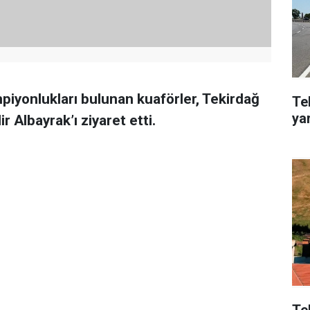
piyonlukları bulunan kuaförler, Tekirdağ
Te
ya
 Albayrak’ı ziyaret etti.
Te