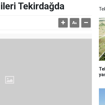
ileri Tekirdağda
Te
Te
ya