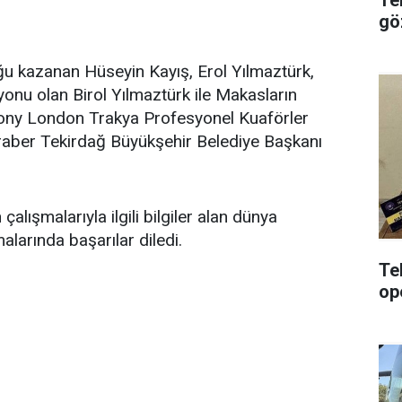
gö
 kazanan Hüseyin Kayış, Erol Yılmaztürk,
nu olan Birol Yılmaztürk ile Makasların
Tony London Trakya Profesyonel Kuaförler
raber Tekirdağ Büyükşehir Belediye Başkanı
alışmalarıyla ilgili bilgiler alan dünya
larında başarılar diledi.
Te
op