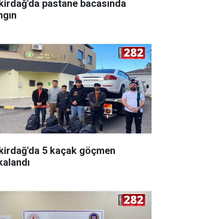
kirdağ'da pastane bacasında
ngın
kirdağ'da 5 kaçak göçmen
kalandı