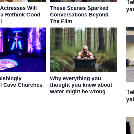
Te
ya
Te
ya