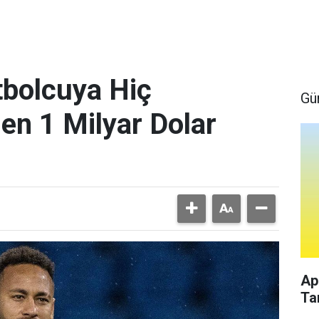
bolcuya Hiç
Gü
en 1 Milyar Dolar
Ap
Ta