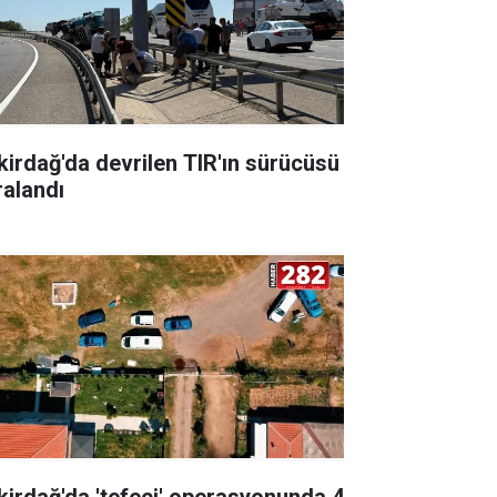
kirdağ'da devrilen TIR'ın sürücüsü
ralandı
kirdağ'da 'tefeci' operasyonunda 4