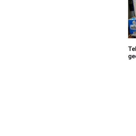
Te
geç