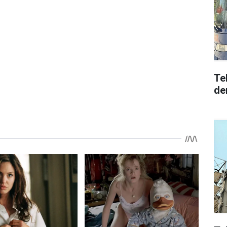
Te
den