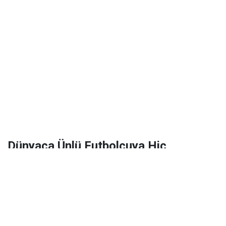
Dünyaca Ünlü Futbolcuya Hiç
Tanımadığı Birinden 1 Milyar Dolar
Miras Kaldı!