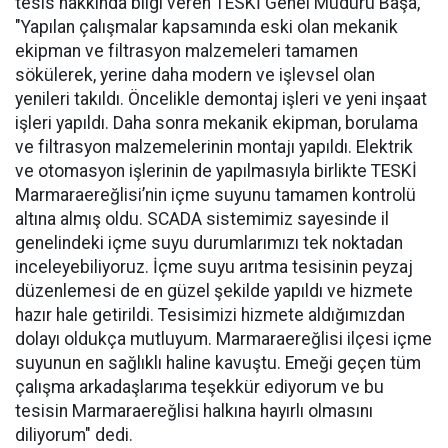
tesis hakkında bilgi veren TESKİ Genel Müdürü Başa,
"Yapılan çalışmalar kapsamında eski olan mekanik
ekipman ve filtrasyon malzemeleri tamamen
sökülerek, yerine daha modern ve işlevsel olan
yenileri takıldı. Öncelikle demontaj işleri ve yeni inşaat
işleri yapıldı. Daha sonra mekanik ekipman, borulama
ve filtrasyon malzemelerinin montajı yapıldı. Elektrik
ve otomasyon işlerinin de yapılmasıyla birlikte TESKİ
Marmaraereğlisi’nin içme suyunu tamamen kontrolü
altına almış oldu. SCADA sistemimiz sayesinde il
genelindeki içme suyu durumlarımızı tek noktadan
inceleyebiliyoruz. İçme suyu arıtma tesisinin peyzaj
düzenlemesi de en güzel şekilde yapıldı ve hizmete
hazır hale getirildi. Tesisimizi hizmete aldığımızdan
dolayı oldukça mutluyum. Marmaraereğlisi ilçesi içme
suyunun en sağlıklı haline kavuştu. Emeği geçen tüm
çalışma arkadaşlarıma teşekkür ediyorum ve bu
tesisin Marmaraereğlisi halkına hayırlı olmasını
diliyorum" dedi.