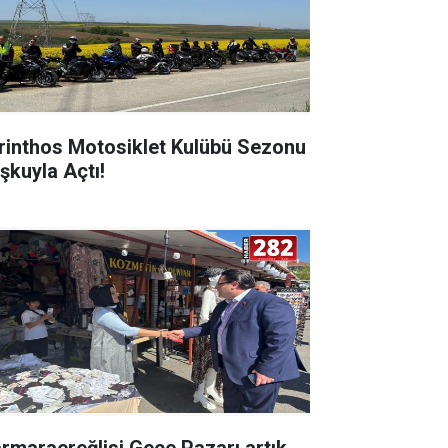
rinthos Motosiklet Kulübü Sezonu
şkuyla Açtı!
rmaraereğlisi Gece Pazarı artık