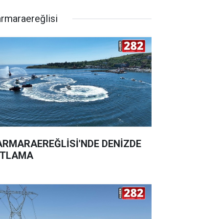
rmaraereğlisi
RMARAEREĞLİSİ'NDE DENİZDE
UTLAMA