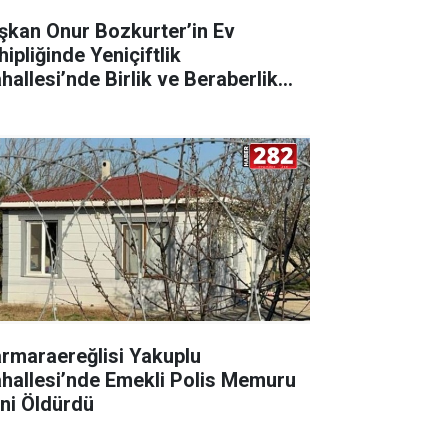
şkan Onur Bozkurter’in Ev
ipliğinde Yeniçiftlik
hallesi’nde Birlik ve Beraberlik
arı
rmaraereğlisi Yakuplu
hallesi’nde Emekli Polis Memuru
ini Öldürdü