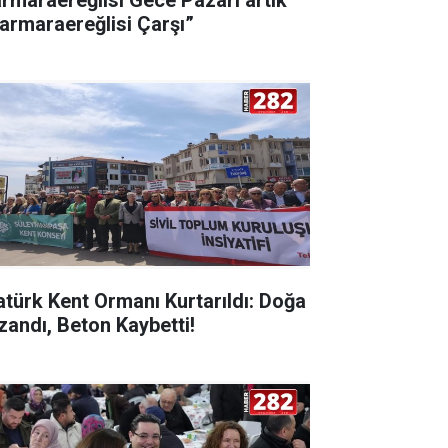
armaraereğlisi Çarşı”
atürk Kent Ormanı Kurtarıldı: Doğa
zandı, Beton Kaybetti!