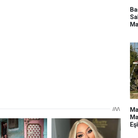
Ba
Sah
Ma
İft
Ma
Ma
Eş