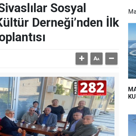
ivaslılar Sosyal
Ma
ültür Derneği’nden İlk
oplantısı
MA
K