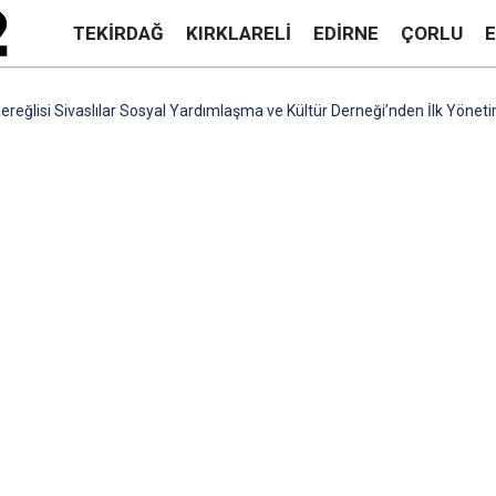
TEKIRDAĞ
KIRKLARELI
EDIRNE
ÇORLU
eğlisi Sivaslılar Sosyal Yardımlaşma ve Kültür Derneği’nden İlk Yöneti