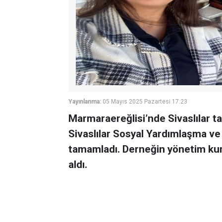
Yayınlanma:
05 Mayıs 2025 Pazartesi 17:23
Marmaraereğlisi’nde Sivaslılar t
Sivaslılar Sosyal Yardımlaşma ve
tamamladı. Derneğin yönetim kurul
aldı.