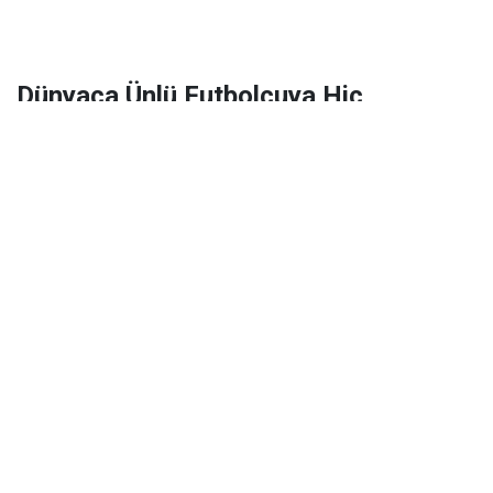
Dünyaca Ünlü Futbolcuya Hiç
Tanımadığı Birinden 1 Milyar Dolar
Miras Kaldı!