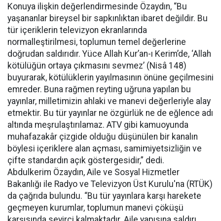
Konuya ilişkin değerlendirmesinde Özaydın, “Bu
yaşananlar bireysel bir sapkınlıktan ibaret değildir. Bu
tür içeriklerin televizyon ekranlarında
normalleştirilmesi, toplumun temel değerlerine
doğrudan saldırıdır. Yüce Allah Kur’an-ı Kerim’de, ‘Allah
kötülüğün ortaya çıkmasını sevmez’ (Nisâ 148)
buyurarak, kötülüklerin yayılmasının önüne geçilmesini
emreder. Buna rağmen reyting uğruna yapılan bu
yayınlar, milletimizin ahlaki ve manevi değerleriyle alay
etmektir. Bu tür yayınlar ne özgürlük ne de eğlence adı
altında meşrulaştırılamaz. ATV gibi kamuoyunda
muhafazakâr çizgide olduğu düşünülen bir kanalın
böylesi içeriklere alan açması, samimiyetsizliğin ve
çifte standardın açık göstergesidir,” dedi.
Abdulkerim Özaydın, Aile ve Sosyal Hizmetler
Bakanlığı ile Radyo ve Televizyon Üst Kurulu'na (RTÜK)
da çağrıda bulundu. “Bu tür yayınlara karşı harekete
geçmeyen kurumlar, toplumun manevi çöküşü
karşısında seyirci kalmaktadır. Aile yapısına saldırı