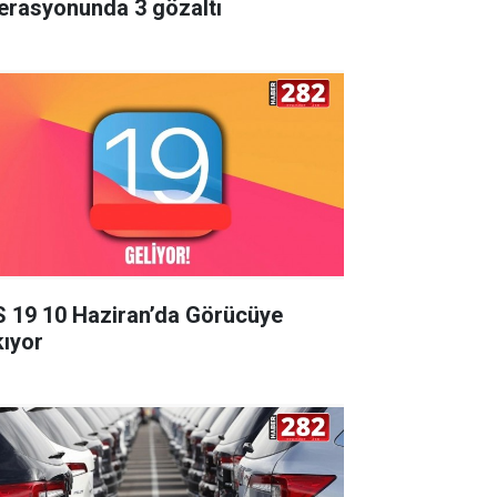
erasyonunda 3 gözaltı
S 19 10 Haziran’da Görücüye
kıyor