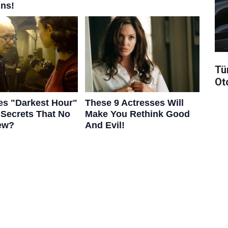
Tü
Ot