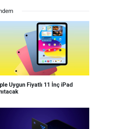
ndem
ple Uygun Fiyatlı 11 İnç iPad
nıtacak