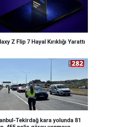
axy Z Flip 7 Hayal Kırıklığı Yarattı
tanbul-Tekirdağ kara yolunda 81
ip, 455 polis görev yapmaya