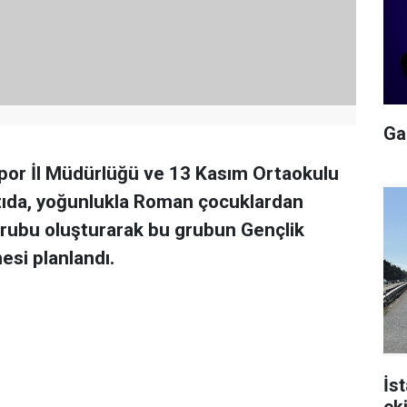
Gal
Spor İl Müdürlüğü ve 13 Kasım Ortaokulu
ntıda, yoğunlukla Roman çocuklardan
grubu oluşturarak bu grubun Gençlik
esi planlandı.
İs
ek