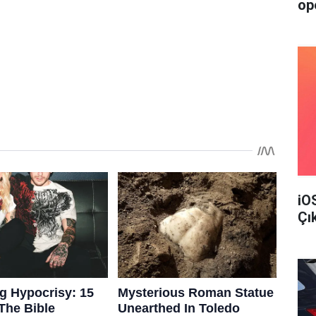
op
iO
Çı