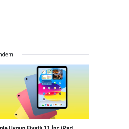
ndem
ple Uygun Fiyatlı 11 İnç iPad