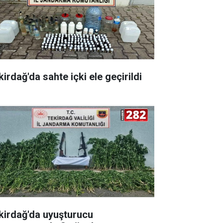
irdağ'da sahte içki ele geçirildi
kirdağ'da uyuşturucu