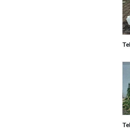
Tek
Te