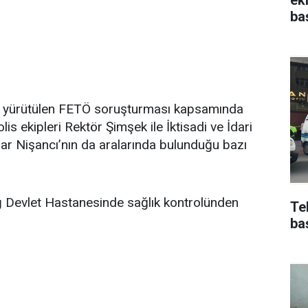
ba
a yürütülen FETÖ soruşturması kapsamında
olis ekipleri Rektör Şimşek ile İktisadi ve İdari
nsar Nişancı’nın da aralarında bulunduğu bazı
dağ Devlet Hastanesinde sağlık kontrolünden
Te
ba