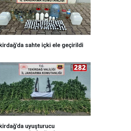
irdağ'da sahte içki ele geçirildi
kirdağ'da uyuşturucu