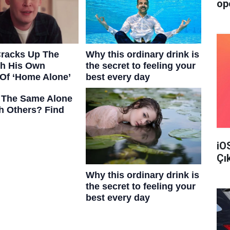
op
iO
Çı