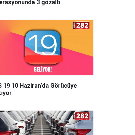
erasyonunda 3 gözaltı
S 19 10 Haziran’da Görücüye
kıyor