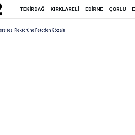
TEKIRDAĞ
KIRKLARELI
EDIRNE
ÇORLU
rsitesi Rektörüne Fetöden Gözaltı