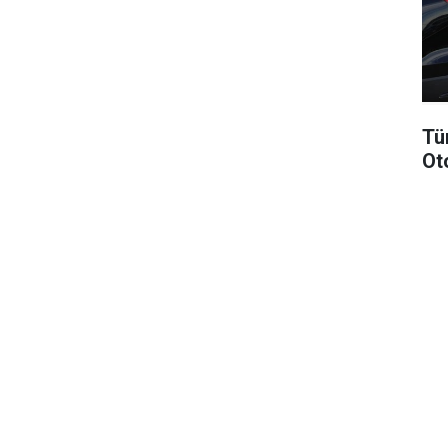
Tü
Ot