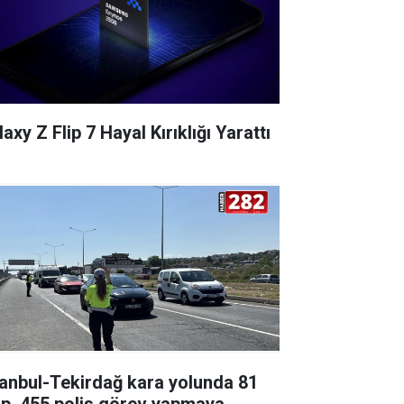
axy Z Flip 7 Hayal Kırıklığı Yarattı
tanbul-Tekirdağ kara yolunda 81
ip, 455 polis görev yapmaya